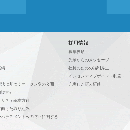
要
採用情報
募集要項
先輩からのメッセージ
実績
社員のための福利厚生
インセンティブポイント制度
遣法に基づくマージン率の公開
充実した新人研修
保護方針
ュリティ基本方針
に向けた取り組み
ーハラスメントへの防止に関する