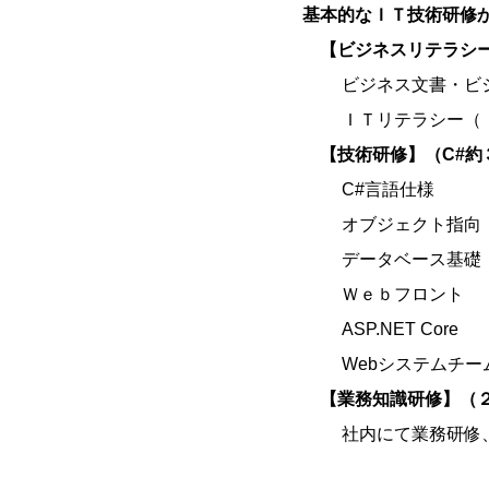
基本的なＩＴ技術研修
【ビジネスリテラシ
ビジネス文書・ビジ
ＩＴリテラシー（Ｉ
【技術研修】（C#約
C#言語仕様
オブジェクト指向
データベース基礎
Ｗｅｂフロント
ASP.NET Core
Webシステムチー
【業務知識研修】（
社内にて業務研修、