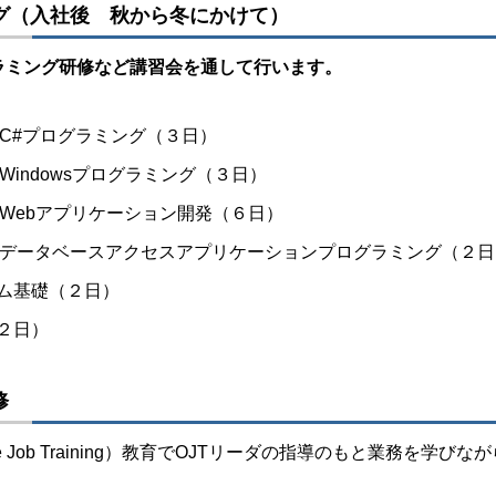
グ（入社後 秋から冬にかけて）
ラミング研修など講習会を通して行います。
o によるC#プログラミング（３日）
 によるWindowsプログラミング（３日）
o によるWebアプリケーション開発（６日）
io によるデータベースアクセスアプリケーションプログラミング（２
ム基礎（２日）
２日）
修
he Job Training）教育でOJTリーダの指導のもと業務を
。